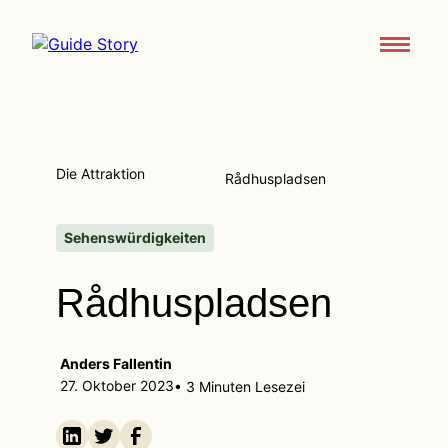
Attraktionen und Routen
Über
Die Attraktion
Rådhuspladsen
Support
Kontaktieren Sie uns
Sehenswürdigkeiten
Rådhuspladsen
App herunterladen
Anders Fallentin
27. Oktober 2023
• 3 Minuten Lesezei