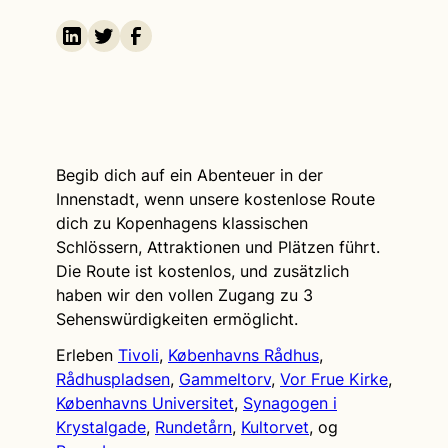
Begib dich auf ein Abenteuer in der
Innenstadt, wenn unsere kostenlose Route
dich zu Kopenhagens klassischen
Schlössern, Attraktionen und Plätzen führt.
Die Route ist kostenlos, und zusätzlich
haben wir den vollen Zugang zu 3
Sehenswürdigkeiten ermöglicht.
Erleben
Tivoli
,
Københavns Rådhus
,
Rådhuspladsen
,
Gammeltorv
,
Vor Frue Kirke
,
Københavns Universitet
,
Synagogen i
Krystalgade
,
Rundetårn
,
Kultorvet
, og