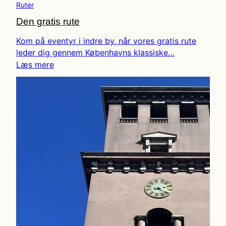
Ruter
Den gratis rute
Kom på eventyr i indre by, når vores gratis rute
leder dig gennem Københavns klassiske…
Læs mere