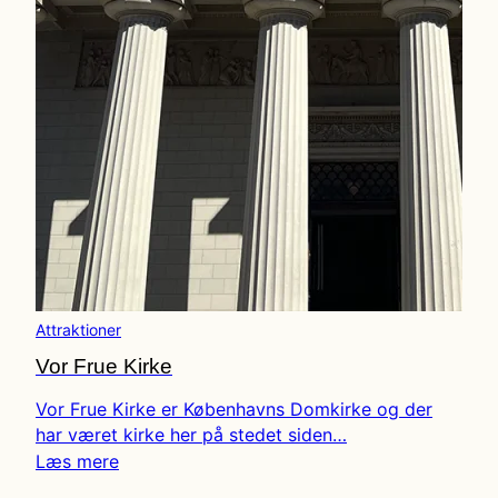
Attraktioner
Vor Frue Kirke
Vor Frue Kirke er Københavns Domkirke og der
har været kirke her på stedet siden…
Læs mere