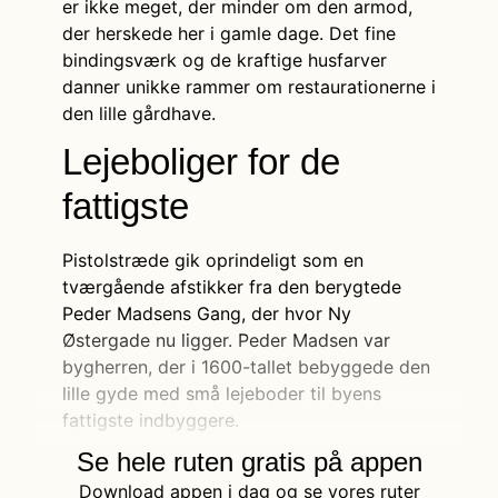
er ikke meget, der minder om den armod,
der herskede her i gamle dage. Det fine
bindingsværk og de kraftige husfarver
danner unikke rammer om restaurationerne i
den lille gårdhave.
Lejeboliger for de
fattigste
Pistolstræde gik oprindeligt som en
tværgående afstikker fra den berygtede
Peder Madsens Gang, der hvor Ny
Østergade nu ligger. Peder Madsen var
bygherren, der i 1600-tallet bebyggede den
lille gyde med små lejeboder til byens
fattigste indbyggere.
Se hele ruten gratis på appen
Download appen i dag og se vores ruter