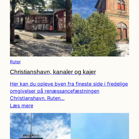
Ruter
Christianshavn, kanaler og kajer
Her kan du opleve byen fra fineste side i fredelige
omgivelser på renæssancefæstningen
Christianshavn. Ruten…
Læs mere