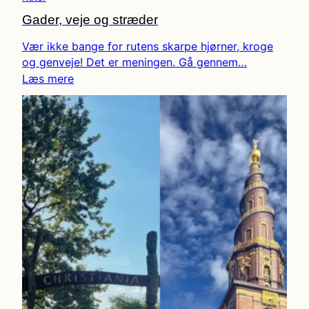
Gader, veje og stræder
Vær ikke bange for rutens skarpe hjørner, kroge
og genveje! Det er meningen. Gå gennem…
Læs mere