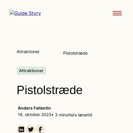
Attraktioner
Om
Attraktioner
Pistolstræde
Support
Kontakt os
Attraktioner
Pistolstræde
Download appen
Anders Fallentin
16. oktober 2023
• 3 minutters læsetid