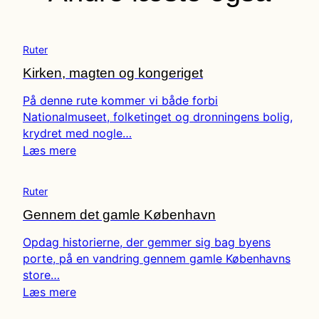
Ruter
Kirken, magten og kongeriget
På denne rute kommer vi både forbi
Nationalmuseet, folketinget og dronningens bolig,
krydret med nogle…
Læs mere
Ruter
Gennem det gamle København
Opdag historierne, der gemmer sig bag byens
porte, på en vandring gennem gamle Københavns
store…
Læs mere