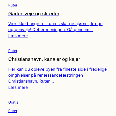
Ruter
Gader, veje og stræder
Vær ikke bange for rutens skarpe hjørner, kroge
og genveje! Det er meningen. Gå gennem…
Læs mere
Ruter
Christianshavn, kanaler og kajer
Her kan du opleve byen fra fineste side i fredelige
omgivelser på renæssancefæstningen
Christianshavn. Ruten…
Læs mere
Gratis
Ruter