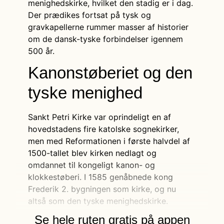
menighedskirke, hvilket den stadig er i dag.
Der prædikes fortsat på tysk og
gravkapellerne rummer masser af historier
om de dansk-tyske forbindelser igennem
500 år.
Kanonstøberiet og den
tyske menighed
Sankt Petri Kirke var oprindeligt en af
hovedstadens fire katolske sognekirker,
men med Reformationen i første halvdel af
1500-tallet blev kirken nedlagt og
omdannet til kongeligt kanon- og
klokkestøberi. I 1585 genåbnede kong
Frederik 2. bygningen som kirke, og nu
altså som den tyske menighedskirke.
Se hele ruten gratis på appen