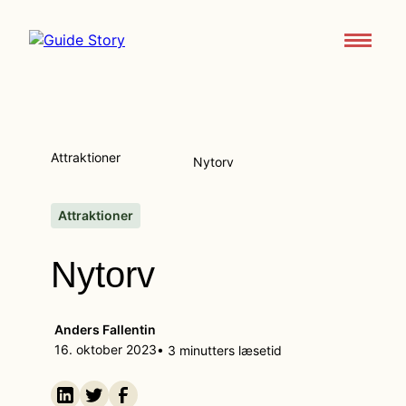
Attraktioner
Om
Attraktioner
Nytorv
Support
Kontakt os
Attraktioner
Nytorv
Download appen
Anders Fallentin
16. oktober 2023
• 3 minutters læsetid