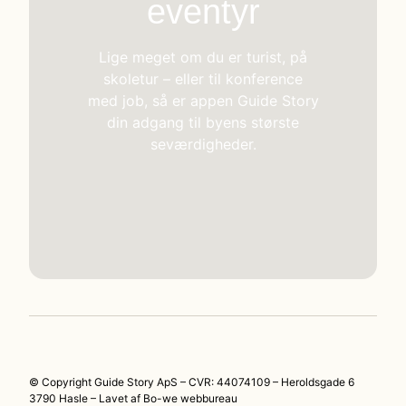
eventyr
Lige meget om du er turist, på
skoletur – eller til konference
med job, så er appen Guide Story
din adgang til byens største
seværdigheder.
© Copyright Guide Story ApS – CVR: 44074109 – Heroldsgade 6
3790 Hasle – Lavet af
Bo-we webbureau