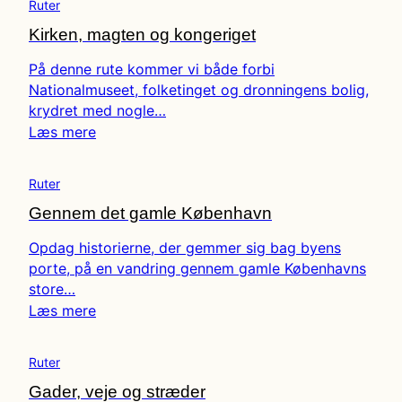
Ruter
Kirken, magten og kongeriget
På denne rute kommer vi både forbi
Nationalmuseet, folketinget og dronningens bolig,
krydret med nogle…
Læs mere
Ruter
Gennem det gamle København
Opdag historierne, der gemmer sig bag byens
porte, på en vandring gennem gamle Københavns
store…
Læs mere
Ruter
Gader, veje og stræder