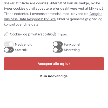
ønsker at tillade alle cookies. Alternativt kan du vælge, hvilke
typer cookies du vil acceptere eller deaktivere ved at klikke på
© Copyright Guide Story ApS – CVR: 44074109 – Heroldsgade 6
Tilpas nedenfor. I overensstemmelse med kravene fra
Googles
3790 Hasle – Lavet af
Bo-we webbureau
Business Data Responsibility Site
sikrer vi gennemsigtighed og
Handelsbetingelser
Privatlivspolitik
Guides
kontrol over dine data.
Cookie- og privatlivspolitik
Tilpas
Nødvendig
Funktionel
Statistik
Marketing
Cookie-indstillinger
Accepter alle og luk
Kun nødvendige